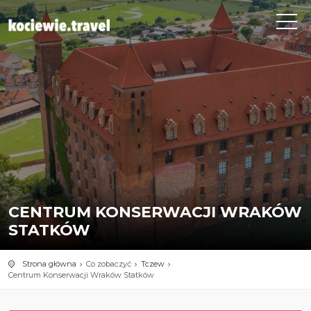
CENTRUM KONSERWACJI WRAKÓW
STATKÓW
Strona główna
Co zobaczyć
Tczew
Centrum Konserwacji Wraków Statków